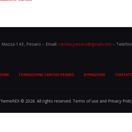
ia Mazza 143, Pesaro – Email:
caritas.pesaro@gmail.com
– Telefon
HOME
FONDAZIONE CARITAS PESARO
DONAZIONI
CONTATT
ThemeREX © 2026. All rights reserved. Terms of use and Privacy Polic