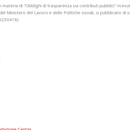
 materia di “Obblighi di trasparenza sui contributi pubblici” ricev
el Ministero del Lavoro e delle Politiche sociali, si pubblicano di se
55230418)
k
azione Caritas