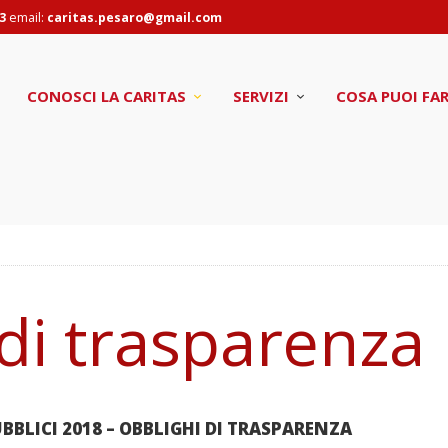
CONOSCI LA
3
email:
caritas.pesaro@gmail.com
CARITAS
CARITAS PESARO
CONOSCI LA CARITAS
SERVIZI
COSA PUOI FA
Caritas Pesaro
SERVIZI
COSA PUOI FARE
PROGETTI
CONTATTI
di trasparenza
BLICI 2018 – OBBLIGHI DI TRASPARENZA