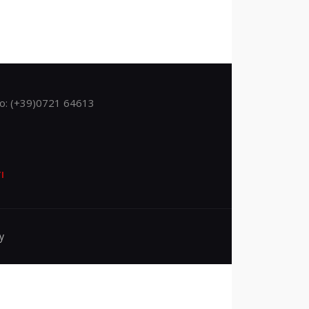
o: (+39)0721 64613
I
y