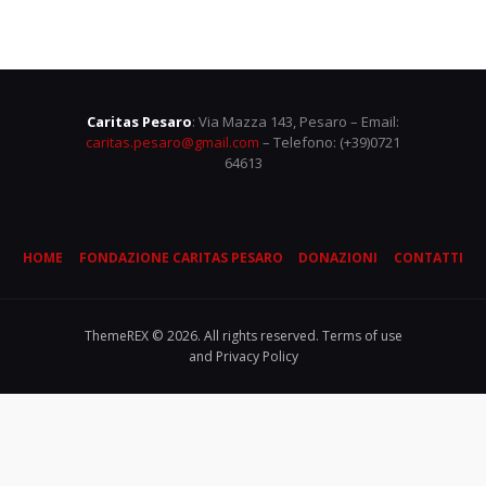
Caritas Pesaro
: Via Mazza 143, Pesaro – Email:
caritas.pesaro@gmail.com
– Telefono: (+39)0721
64613
HOME
FONDAZIONE CARITAS PESARO
DONAZIONI
CONTATTI
ThemeREX © 2026. All rights reserved. Terms of use
and Privacy Policy